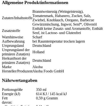
Allgemeine Produktinformationen
Branntweinessig (Weingeistessig),
Tomatenmark, Habanero, Zucker, Salz,
Zutaten/Inhaltsstoffe
Zwiebel, Knoblauch, Oregano, Barbecue
Gewürzmischung, Ingwer, Senf*, Olivenöl
Enthält keine Zusatz- und Aromastoffe, Enthält
Zusatzstoffe
Senf, ist Lactose- und Glutenfrei
Warnhinweise
Scharf
Aufbewahrung
bei Raumtemperatur trocken lagern
Ursprungsland
Deutschland
Ursprungsland der
Holland
primären Zutat(en)
Herkunftsort der
Deutschland
primären Zutat(en)
Marke
Akoba
Hersteller/Produzent
Akoba Foods GmbH
Nährwertangaben
Portionsgröße
350 ml
Energie (kJ)
614 KJ / 145 kcal kJ
Fett
0,59 g Gramm
davon: