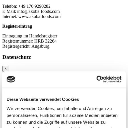
Telefon: +49 170 9290282
E-Mail: info@akoba-foods.com
Internet: www.akoba-foods.com
Registereintrag
Eintragung im Handelsregister
Registernummer: HRB 32264
Registergericht: Augsburg
Datenschutz
×
Wir nehmen den Schutz Ihrer persönlichen Daten sehr ernst und
halten uns strikt an die gesetzlichen und behördlichen
Datenschutzbestimmungen. Personenbezogene Daten werden auf
dieser Webseite nur im technisch und organisatorisch notwendigen
Diese Webseite verwendet Cookies
Umfang erhoben. In keinem Fall werden die erhobenen Daten
verkauft. Die nachfolgende Erklärung gibt Ihnen einen Überblick
Wir verwenden Cookies, um Inhalte und Anzeigen zu
darüber, wie wir diesen Schutz gewährleisten und welche Art von
Daten zu welchem Zweck erhoben werden.
personalisieren, Funktionen für soziale Medien anbieten
zu können und die Zugriffe auf unsere Website zu
§1 Haftungsbeschränkung, kein Vertragsverhältnis