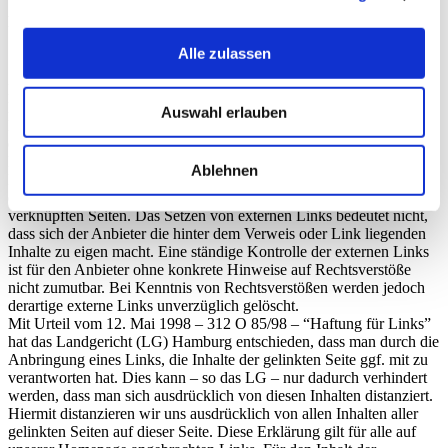
Verletzung des Lebens, des Körpers oder der Gesundheit bleibt
hiervon unberührt.
Alle zulassen
§2 Externe Links
Diese Website enthält Verknüpfungen zu Websites Dritter („externe
Links“). Diese Websites unterliegen der Haftung des jeweiligen
Auswahl erlauben
Betreibers. Der Anbieter hat bei der erstmaligen Verknüpfung der
externen Links die fremden Inhalte daraufhin überprüft, ob etwaige
Rechtsverstöße bestehen. Zu dem Zeitpunkt waren keine
Ablehnen
Rechtsverstöße ersichtlich. Der Anbieter hat keinerlei Einfluss auf
die aktuelle und zukünftige Gestaltung und auf die Inhalte der
verknüpften Seiten. Das Setzen von externen Links bedeutet nicht,
dass sich der Anbieter die hinter dem Verweis oder Link liegenden
Inhalte zu eigen macht. Eine ständige Kontrolle der externen Links
ist für den Anbieter ohne konkrete Hinweise auf Rechtsverstöße
nicht zumutbar. Bei Kenntnis von Rechtsverstößen werden jedoch
derartige externe Links unverzüglich gelöscht.
Mit Urteil vom 12. Mai 1998 – 312 O 85/98 – “Haftung für Links”
hat das Landgericht (LG) Hamburg entschieden, dass man durch die
Anbringung eines Links, die Inhalte der gelinkten Seite ggf. mit zu
verantworten hat. Dies kann – so das LG – nur dadurch verhindert
werden, dass man sich ausdrücklich von diesen Inhalten distanziert.
Hiermit distanzieren wir uns ausdrücklich von allen Inhalten aller
gelinkten Seiten auf dieser Seite. Diese Erklärung gilt für alle auf